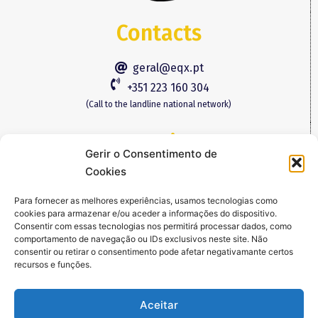
Contacts
geral@eqx.pt
+351 223 160 304
(Call to the landline national network)
Location
Gerir o Consentimento de
Cookies
Rua de Angola, nº. 40
4430-014 Vila Nova de Gaia
Para fornecer as melhores experiências, usamos tecnologias como
cookies para armazenar e/ou aceder a informações do dispositivo.
Consentir com essas tecnologias nos permitirá processar dados, como
Follow Us
comportamento de navegação ou IDs exclusivos neste site. Não
consentir ou retirar o consentimento pode afetar negativamante certos
recursos e funções.
Aceitar